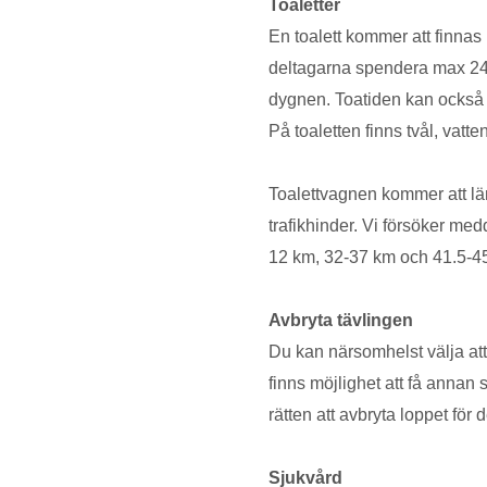
Toaletter
En toalett kommer att finnas p
deltagarna spendera max 24 m
dygnen. Toatiden kan också a
På toaletten finns tvål, vatt
Toalettvagnen kommer att läm
trafikhinder. Vi försöker medd
12 km, 32-37 km och 41.5-4
Avbryta tävlingen
Du kan närsomhelst välja att 
finns möjlighet att få annan s
rätten att avbryta loppet för
Sjukvård