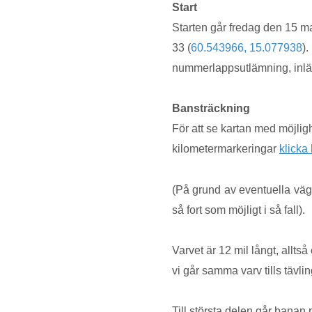
Start
Starten går fredag den 15 m
33 (
60.543966, 15.077938
).
nummerlappsutlämning, inl
Bansträckning
För att se kartan med möjlighe
kilometermarkeringar
klicka
(På grund av eventuella väg
så fort som möjligt i så fall). 
Varvet är 12 mil långt, alltså
vi går samma varv tills tävli
Till största delen går banan