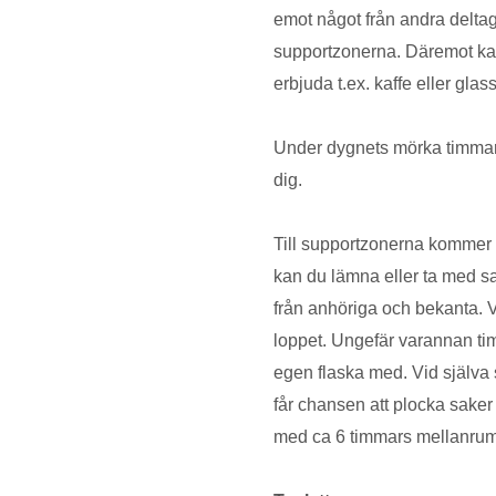
emot något från andra deltag
supportzonerna. Däremot kan
erbjuda t.ex. kaffe eller gla
Under dygnets mörka timmar ä
dig.
Till supportzonerna kommer d
kan du lämna eller ta med sa
från anhöriga och bekanta. V
loppet. Ungefär varannan ti
egen flaska med. Vid själva 
får chansen att plocka saker
med ca 6 timmars mellanru