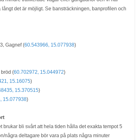
 långt det är möjligt. Se bansträckningen, banprofilen och
3, Gagnef (
60.543966, 15.077938
)
bröd (
60.702972, 15.044972
)
421, 15.16075
)
48435, 15.370515
)
, 15.077938
)
rt
t brukar bli svårt att hela tiden hålla det exakta tempot 5
n/några deltagare bör vara på plats några minuter