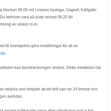
aj klockan 09.00 vid Lindans bystuga, Gagnef, Källgattu
Du behöver vara på plats senast 08.20 för
ämning av väskor m.m.
t till exempelvis göra inställningar för att se
 här
.
arbeten kan bansträckningen ändras. Detta meddelas här 
 en sträcka som betyder att ett helt varv tar 24 timmar och
ngen avslutas.
 på mindre trafikerade vägar eller gångbanor och vi har