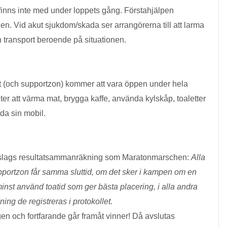
finns inte med under loppets gång. Förstahjälpen
ilen. Vid akut sjukdom/skada ser arrangörerna till att larma
n transport beroende på situationen.
t (och supportzon) kommer att vara öppen under hela
ter att värma mat, brygga kaffe, använda kylskåp, toaletter
da sin mobil.
slags resultatsammanräkning som Maratonmarschen:
Alla
upportzon får samma sluttid, om det sker i kampen om en
minst använd toatid som ger bästa placering, i alla andra
dning de registreras i protokollet.
gen och fortfarande går framåt vinner! Då avslutas