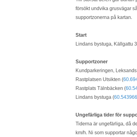
försökt undvika grusvägar så
supportzonerna på kartan.
Start
Lindans bystuga, Källgattu 3
Supportzoner
Kundparkeringen, Leksands 
Rastplatsen Utsikten (
60.69
Rastplats Tälnbäcken (
60.5
Lindans bystuga (
60.543966
Ungefärliga tider för suppo
Tiderna är ungefärliga, då de
km/h. Ni som supportar någo