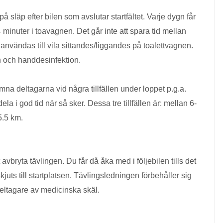
å släp efter bilen som avslutar startfältet. Varje dygn får
inuter i toavagnen. Det går inte att spara tid mellan
nvändas till vila sittandes/liggandes på toalettvagnen.
en och handdesinfektion.
na deltagarna vid några tillfällen under loppet p.g.a.
ela i god tid när så sker. Dessa tre tillfällen är: mellan 6-
5.5 km.
avbryta tävlingen. Du får då åka med i följebilen tills det
kjuts till startplatsen. Tävlingsledningen förbehåller sig
 deltagare av medicinska skäl.