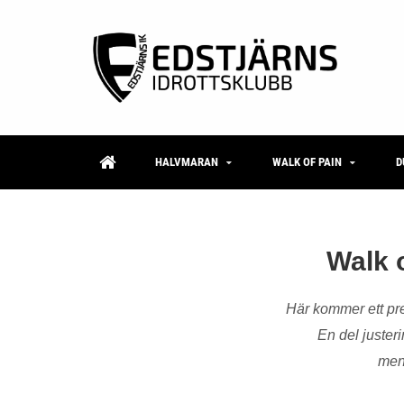
HALVMARAN
WALK OF PAIN
D
Walk 
Här kommer ett pre
En del juster
men 