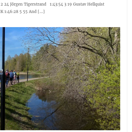
2 24 Jörgen Tigerstrand 1:43:54 3 19 Gustav Hellquist
K 1:46:28 5 55 And [...]