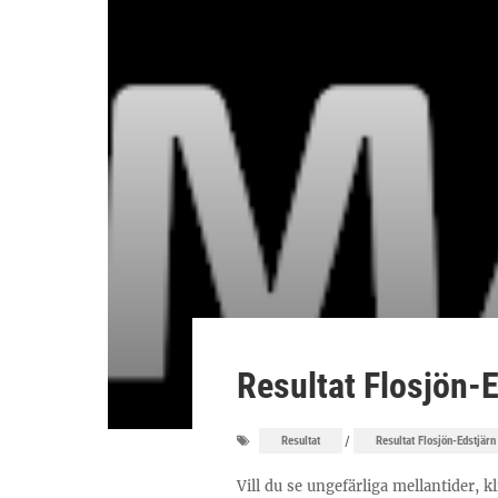
Resultat Flosjön-
/
Resultat
Resultat Flosjön-Edstjärn
Vill du se ungefärliga mellantider, k