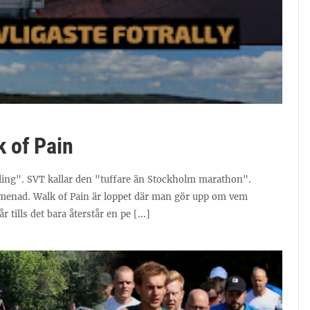
k of Pain
vling". SVT kallar den "tuffare än Stockholm marathon".
romenad. Walk of Pain är loppet där man gör upp om vem
 tills det bara återstår en pe [...]