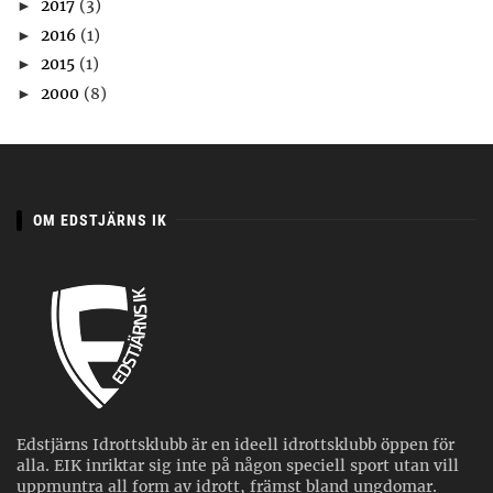
2017
(3)
►
2016
(1)
►
2015
(1)
►
2000
(8)
►
OM EDSTJÄRNS IK
Edstjärns Idrottsklubb är en ideell idrottsklubb öppen för
alla. EIK inriktar sig inte på någon speciell sport utan vill
uppmuntra all form av idrott, främst bland ungdomar.